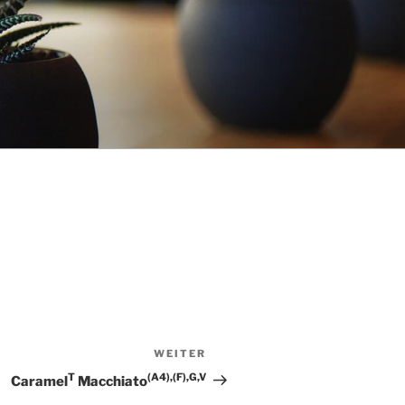
WEITER
Nächster
Beitrag
T
(A4),(F),G,V
Caramel
Macchiato