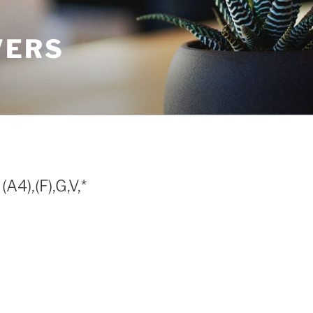
VERS
(A4),(F),G,V,*
o