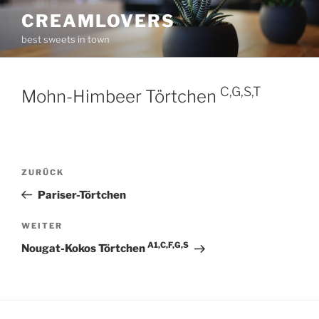
Zum
CREAMLOVERS
Inhalt
best sweets in town
springen
C,G,S,T
Mohn-Himbeer Törtchen
Beitragsnavigation
Vorheriger
ZURÜCK
Beitrag
Pariser-Törtchen
Nächster
WEITER
Beitrag
A1,C,F,G,S
Nougat-Kokos Törtchen