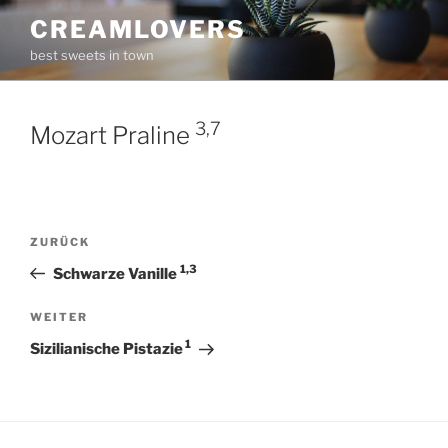
Zum
CREAMLOVERS
Inhalt
best sweets in town
springen
3,7
Mozart Praline
Beitragsnavigation
Vorheriger
ZURÜCK
Beitrag
1,3
Schwarze Vanille
Nächster
WEITER
Beitrag
1
Sizilianische Pistazie