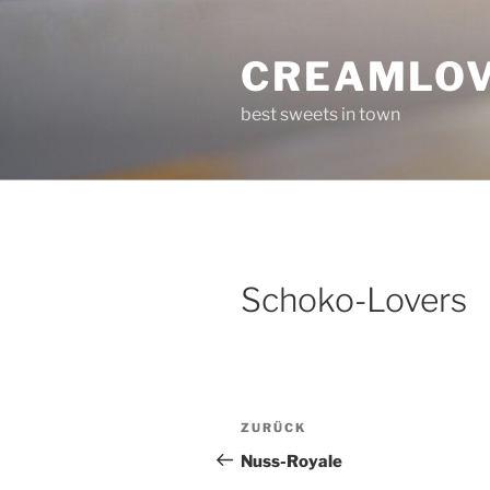
Zum
Inhalt
CREAMLO
springen
best sweets in town
Schoko-Lovers
Beitragsnavigation
Vorheriger
ZURÜCK
Beitrag
Nuss-Royale