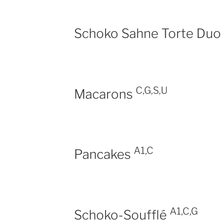
Schoko Sahne Torte Du
C,G,S,U
Macarons
A1,C
Pancakes
A1,C,G
Schoko-Soufflé