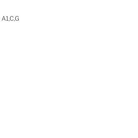
A1,C,G
o