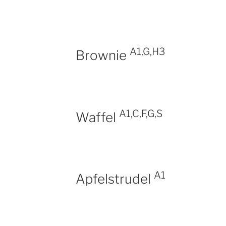
A1,G,H3
Brownie
A1,C,F,G,S
Waffel
A1
Apfelstrudel