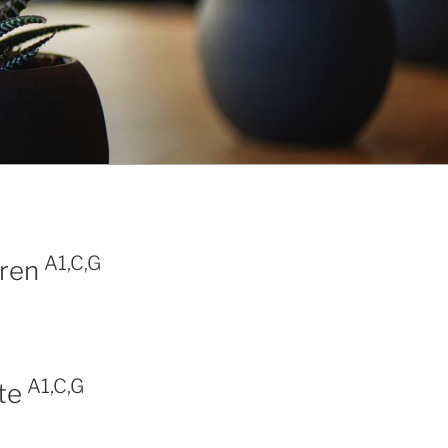
A1,C,G
eren
A1,C,G
rte